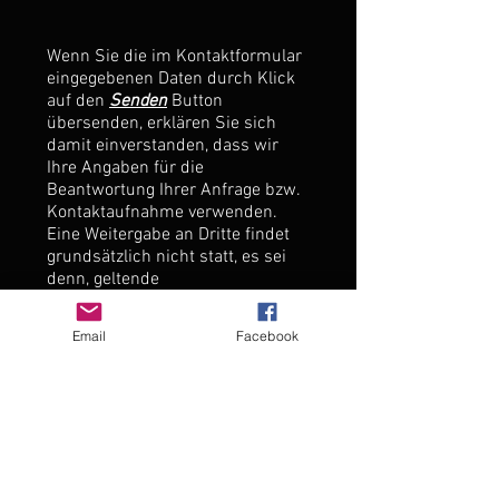
Wenn Sie die im Kontaktformular
eingegebenen Daten durch Klick
auf den
Senden
Button
übersenden, erklären Sie sich
damit einverstanden, dass wir
Ihre Angaben für die
Beantwortung Ihrer Anfrage bzw.
Kontaktaufnahme verwenden.
Eine Weitergabe an Dritte findet
grundsätzlich nicht statt, es sei
denn, geltende
Datenschutzvorschriften
rechtfertigen eine Übertragung
Email
Facebook
oder wir dazu gesetzlich
verpflichtet sind. Sie können Ihre
erteilte Einwilligung jederzeit mit
Wirkung für die Zukunft
widerrufen. Im Falle des
Widerrufs werden Ihre Daten
umgehend gelöscht. Ihre Daten